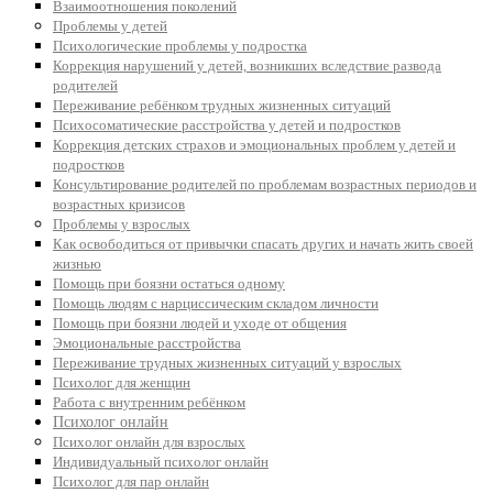
Взаимоотношения поколений
Проблемы у детей
Психологические проблемы у подростка
Коррекция нарушений у детей, возникших вследствие развода
родителей
Переживание ребёнком трудных жизненных ситуаций
Психосоматические расстройства у детей и подростков
Коррекция детских страхов и эмоциональных проблем у детей и
подростков
Консультирование родителей по проблемам возрастных периодов и
возрастных кризисов
Проблемы у взрослых
Как освободиться от привычки спасать других и начать жить своей
жизнью
Помощь при боязни остаться одному
Помощь людям с нарциссическим складом личности
Помощь при боязни людей и уходе от общения
Эмоциональные расстройства
Переживание трудных жизненных ситуаций у взрослых
Психолог для женщин
Работа с внутренним ребёнком
Психолог онлайн
Психолог онлайн для взрослых
Индивидуальный психолог онлайн
Психолог для пар онлайн