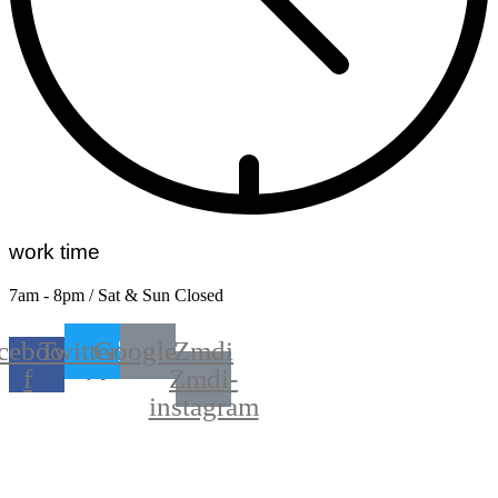
work time
7am - 8pm / Sat & Sun Closed
cebook-
Twitter
Google
Zmdi
f
Zmdi-
instagram