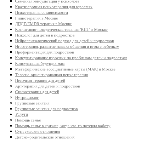
Семейная консультация у психолога
Краткосрочная психотерапия для взрослых
Психотерапия созависимости
Гипнотерапия в Москве
ДПДГ/EMDR терапия в Москве
Когнитивно-поведенческая терапия (КПТ) в Москве
Психолог для детей и подростков
Нейропсихологический подход для детей и подростков
Игротерапия, развитие навыка общения и игры с ребенком
Профориентация для подростков
Консультирование взрослых по проблемам детей и подростков
Консультация будущих мам
Метафорические ассоциативные карты (МАК) в Москве
Телесно-ориентированная психотерапия
Песочная терапия для детей
Арт-терапия для детей и подростков
Сказкотерапия для детей
Нутрициолог
Групповые занятия
Групповые занятия для подростков
Услуги
Помощь семье
Помощь семье в кризисе, когда кто-то потерял работу
Супружеские отношения
Детско–родительские отношения