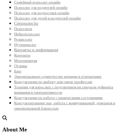
Семейный психолог онлайн
Психолог для родителей онлайн
Психолог для подростков онлайн
Психолог для детей и родителей онлайн
Специалисты
Психологи
Нейропсихолог
Релаксолог
Нутрициолог
Контакты и информация
Контакты
Мероприятия
Отзывы
Блог
Эмоциональное одиночество женщин в отношениях
Консультации по выбору или смене профессии
Терапия для взрослых с подозрением на синдром дефицита
внимания и гиперактивности
Консультации по работе с паническими состояниями
Консультирование пар, работа с коммуникацией, доверием и
эмоциональной близостью
About Me