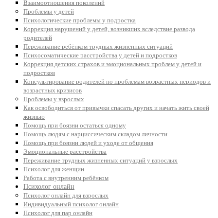
Взаимоотношения поколений
Проблемы у детей
Психологические проблемы у подростка
Коррекция нарушений у детей, возникших вследствие развода
родителей
Переживание ребёнком трудных жизненных ситуаций
Психосоматические расстройства у детей и подростков
Коррекция детских страхов и эмоциональных проблем у детей и
подростков
Консультирование родителей по проблемам возрастных периодов и
возрастных кризисов
Проблемы у взрослых
Как освободиться от привычки спасать других и начать жить своей
жизнью
Помощь при боязни остаться одному
Помощь людям с нарциссическим складом личности
Помощь при боязни людей и уходе от общения
Эмоциональные расстройства
Переживание трудных жизненных ситуаций у взрослых
Психолог для женщин
Работа с внутренним ребёнком
Психолог онлайн
Психолог онлайн для взрослых
Индивидуальный психолог онлайн
Психолог для пар онлайн