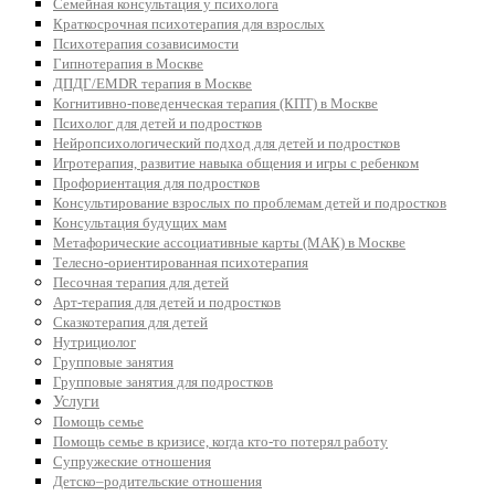
Семейная консультация у психолога
Краткосрочная психотерапия для взрослых
Психотерапия созависимости
Гипнотерапия в Москве
ДПДГ/EMDR терапия в Москве
Когнитивно-поведенческая терапия (КПТ) в Москве
Психолог для детей и подростков
Нейропсихологический подход для детей и подростков
Игротерапия, развитие навыка общения и игры с ребенком
Профориентация для подростков
Консультирование взрослых по проблемам детей и подростков
Консультация будущих мам
Метафорические ассоциативные карты (МАК) в Москве
Телесно-ориентированная психотерапия
Песочная терапия для детей
Арт-терапия для детей и подростков
Сказкотерапия для детей
Нутрициолог
Групповые занятия
Групповые занятия для подростков
Услуги
Помощь семье
Помощь семье в кризисе, когда кто-то потерял работу
Супружеские отношения
Детско–родительские отношения