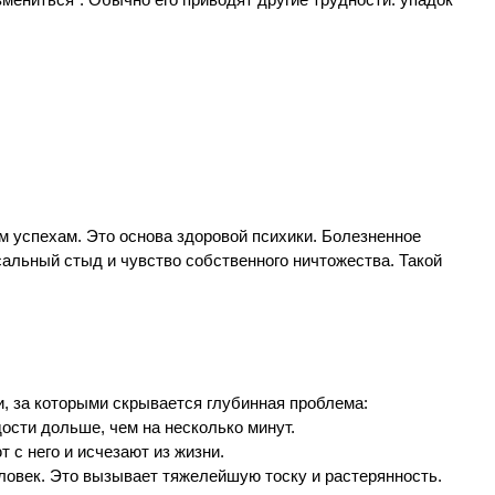
ениться”. Обычно его приводят другие трудности: упадок 
м успехам. Это основа здоровой психики. Болезненное 
альный стыд и чувство собственного ничтожества. Такой 
и, за которыми скрывается глубинная проблема:
дости дольше, чем на несколько минут.
 с него и исчезают из жизни.
человек. Это вызывает тяжелейшую тоску и растерянность.