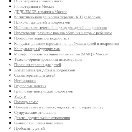
Психотерапия созависимости
Гипнотерапия в Москве
ДПДГ/EMDR терапия в Москве
Когнитивно-поведенческая терапия (КПТ) в Москве
Психолог для детей и подростков
Нейропсихологический подход для детей и подростков
Игротерапия, развитие навыка общения и игры с ребенком
Профориентация для подростков
Консультирование взрослых по проблемам детей и подростков
Консультация будущих мам
Метафорические ассоциативные карты (МАК) в Москве
Телесно-ориентированная психотерапия
Песочная терапия для детей
Арт-терапия для детей и подростков
Сказкотерапия для детей
Нутрициолог
Групповые занятия
Групповые занятия для подростков
Услуги
Помощь семье
Помощь семье в кризисе, когда кто-то потерял работу
Супружеские отношения
Детско–родительские отношения
Взаимоотношения поколений
Проблемы у детей