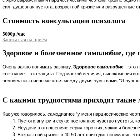
с ярко выраженными нарциссическими чертами крайне редко пр
сил, душевная пустота, возрастной кризис или разрушенные от
Стоимость консультации психолога
5000р./час
Записаться на приём
Здоровое и болезненное самолюбие, где
Очень важно понимать разницу. 
Здоровое самолюбие
 – это 
состояние – это защита. Под маской величия, высокомерия и п
человек постоянно мечется между двумя чувствами: “Я лучше в
С какими трудностями приходят такие
Как уже говорилось, самодиагноз “у меня нарциссические чер
Пустота внутри и скука: постоянное чувство пустоты, к
Неудачи в отношениях: серия коротких, ярких и болезне
Возрастной кризис: в 40-50 лет приходит понимание, чт