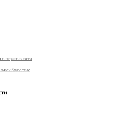
и гиперактивности
альной близостью
сти