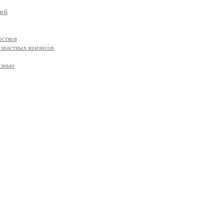
лей
остков
озрастных кризисов
изнью