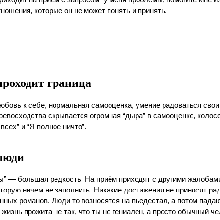
иходит на приём с запросом “у меня проблемы, помогите мне изм
ношения, которые он не может понять и принять.
 проходит граница
любовь к себе, нормальная самооценка, умение радоваться свои
ревосходства скрывается огромная “дыра” в самооценке, колосс
сех” и “Я полное ничто”.
 люди
ты” — большая редкость. На приём приходят с другими жалобам
оторую ничем не заполнить. Никакие достижения не приносят ра
нных романов. Люди то возносятся на пьедестал, а потом падают
о жизнь прожита не так, что ты не гениален, а просто обычный 