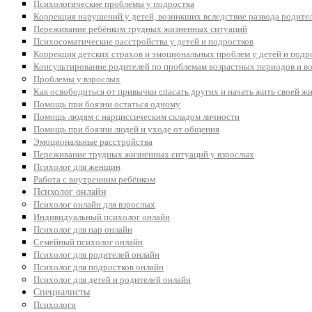
Психологические проблемы у подростка
Коррекция нарушений у детей, возникших вследствие развода родите
Переживание ребёнком трудных жизненных ситуаций
Психосоматические расстройства у детей и подростков
Коррекция детских страхов и эмоциональных проблем у детей и подр
Консультирование родителей по проблемам возрастных периодов и в
Проблемы у взрослых
Как освободиться от привычки спасать других и начать жить своей ж
Помощь при боязни остаться одному
Помощь людям с нарциссическим складом личности
Помощь при боязни людей и уходе от общения
Эмоциональные расстройства
Переживание трудных жизненных ситуаций у взрослых
Психолог для женщин
Работа с внутренним ребёнком
Психолог онлайн
Психолог онлайн для взрослых
Индивидуальный психолог онлайн
Психолог для пар онлайн
Семейный психолог онлайн
Психолог для родителей онлайн
Психолог для подростков онлайн
Психолог для детей и родителей онлайн
Специалисты
Психологи