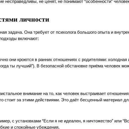
ие несправедливы, не ценят, не понимают “особенности” челове
остями личности
ая задача. Она требует от психолога большого опыта и внутрен
 подходы включают:
чно они кроются в ранних отношениях с родителями: холодная 
огда ты лучший”). В безопасной обстановке приёма человек мож
стальное внимание на то, как человек выстраивает отношения п
то стоит за этими действиями. Это даёт бесценный материал дл
мер, с установками “Если я не идеален, я ничтожество” или “В
ибкие и спокойные убеждения.