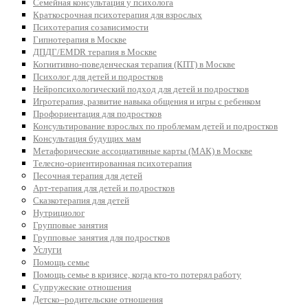
Семейная консультация у психолога
Краткосрочная психотерапия для взрослых
Психотерапия созависимости
Гипнотерапия в Москве
ДПДГ/EMDR терапия в Москве
Когнитивно-поведенческая терапия (КПТ) в Москве
Психолог для детей и подростков
Нейропсихологический подход для детей и подростков
Игротерапия, развитие навыка общения и игры с ребенком
Профориентация для подростков
Консультирование взрослых по проблемам детей и подростков
Консультация будущих мам
Метафорические ассоциативные карты (МАК) в Москве
Телесно-ориентированная психотерапия
Песочная терапия для детей
Арт-терапия для детей и подростков
Сказкотерапия для детей
Нутрициолог
Групповые занятия
Групповые занятия для подростков
Услуги
Помощь семье
Помощь семье в кризисе, когда кто-то потерял работу
Супружеские отношения
Детско–родительские отношения