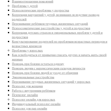
Взаимоотношения поколений
Проблемы у детей
Психологические проблемы у подростка
Коррекция нарушений у детей, возникших вследствие развода
родителей
Переживание ребёнком трудных жизненных ситуаций
Психосоматические расстройства у детей и подростков
Коррекция детских страхов и эмоциональных проблем у детей и
подростков
Консультирование родителей по проблемам возрастных периодов и
возрастных кризисов
Проблемы у взрослых
Как освободиться от привычки спасать других и начать жить своей
жизнью
Помощь при боязни остаться одному
Помощь людям с нарциссическим складом личности
Помощь при боязни людей и уходе от общения
Эмоциональные расстройства
Переживание трудных жизненных ситуаций у взрослых
Психолог для женщин
Работа с внутренним ребёнком
Психолог онлайн
Психолог онлайн для взрослых
Индивидуальный психолог онлайн
Психолог для пар онлайн