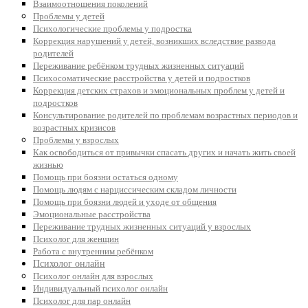
Взаимоотношения поколений
Проблемы у детей
Психологические проблемы у подростка
Коррекция нарушений у детей, возникших вследствие развода
родителей
Переживание ребёнком трудных жизненных ситуаций
Психосоматические расстройства у детей и подростков
Коррекция детских страхов и эмоциональных проблем у детей и
подростков
Консультирование родителей по проблемам возрастных периодов и
возрастных кризисов
Проблемы у взрослых
Как освободиться от привычки спасать других и начать жить своей
жизнью
Помощь при боязни остаться одному
Помощь людям с нарциссическим складом личности
Помощь при боязни людей и уходе от общения
Эмоциональные расстройства
Переживание трудных жизненных ситуаций у взрослых
Психолог для женщин
Работа с внутренним ребёнком
Психолог онлайн
Психолог онлайн для взрослых
Индивидуальный психолог онлайн
Психолог для пар онлайн