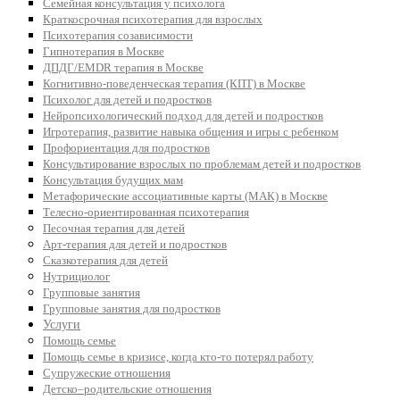
Семейная консультация у психолога
Краткосрочная психотерапия для взрослых
Психотерапия созависимости
Гипнотерапия в Москве
ДПДГ/EMDR терапия в Москве
Когнитивно-поведенческая терапия (КПТ) в Москве
Психолог для детей и подростков
Нейропсихологический подход для детей и подростков
Игротерапия, развитие навыка общения и игры с ребенком
Профориентация для подростков
Консультирование взрослых по проблемам детей и подростков
Консультация будущих мам
Метафорические ассоциативные карты (МАК) в Москве
Телесно-ориентированная психотерапия
Песочная терапия для детей
Арт-терапия для детей и подростков
Сказкотерапия для детей
Нутрициолог
Групповые занятия
Групповые занятия для подростков
Услуги
Помощь семье
Помощь семье в кризисе, когда кто-то потерял работу
Супружеские отношения
Детско–родительские отношения