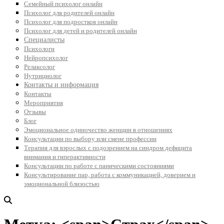
Семейный психолог онлайн
Психолог для родителей онлайн
Психолог для подростков онлайн
Психолог для детей и родителей онлайн
Специалисты
Психологи
Нейропсихолог
Релаксолог
Нутрициолог
Контакты и информация
Контакты
Мероприятия
Отзывы
Блог
Эмоциональное одиночество женщин в отношениях
Консультации по выбору или смене профессии
Терапия для взрослых с подозрением на синдром дефицита
внимания и гиперактивности
Консультации по работе с паническими состояниями
Консультирование пар, работа с коммуникацией, доверием и
эмоциональной близостью