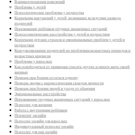
Взаимоотношения поколений
Проблемы у детей
Психологические проблемы у подростка
Коррекция нарушений у детей, возникших вследствие развода
родителей
Переживание ребёнком трудных жизненных ситуаций
Психосоматические расстройства у детей и подростков
Коррекция детских страхов и эмоциональных проблем у детей и
подростков
Консультирование родителей по проблемам возрастных периодов и
возрастных кризисов
Проблемы у взрослых
Как освободиться от привычки спасать других и начать жить своей
жизнью
Помощь при боязни остаться одному
Помощь людям с нарциссическим складом личности
Помощь при боязни людей и уходе от общения
Эмоциональные расстройства
Переживание трудных жизненных ситуаций у взрослых
Психолог для женщин
Работа с внутренним ребёнком
Психолог онлайн
Психолог онлайн для взрослых
Индивидуальный психолог онлайн
Психолог для пар онлайн