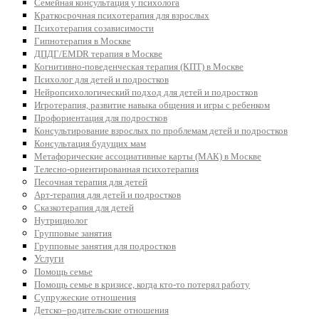
Семейная консультация у психолога
Краткосрочная психотерапия для взрослых
Психотерапия созависимости
Гипнотерапия в Москве
ДПДГ/EMDR терапия в Москве
Когнитивно-поведенческая терапия (КПТ) в Москве
Психолог для детей и подростков
Нейропсихологический подход для детей и подростков
Игротерапия, развитие навыка общения и игры с ребенком
Профориентация для подростков
Консультирование взрослых по проблемам детей и подростков
Консультация будущих мам
Метафорические ассоциативные карты (МАК) в Москве
Телесно-ориентированная психотерапия
Песочная терапия для детей
Арт-терапия для детей и подростков
Сказкотерапия для детей
Нутрициолог
Групповые занятия
Групповые занятия для подростков
Услуги
Помощь семье
Помощь семье в кризисе, когда кто-то потерял работу
Супружеские отношения
Детско–родительские отношения